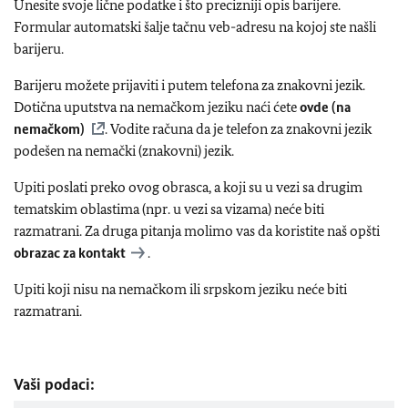
Unesite svoje lične podatke i što precizniji opis barijere.
Formular automatski šalje tačnu veb-adresu na kojoj ste našli
barijeru.
Barijeru možete prijaviti i putem telefona za znakovni jezik.
Dotična uputstva na nemačkom jeziku naći ćete
ovde (na
nemačkom)
. Vodite računa da je telefon za znakovni jezik
podešen na nemački (znakovni) jezik.
Upiti poslati preko ovog obrasca, a koji su u vezi sa drugim
tematskim oblastima (npr. u vezi sa vizama) neće biti
razmatrani. Za druga pitanja molimo vas da koristite naš opšti
obrazac za kontakt
.
Upiti koji nisu na nemačkom ili srpskom jeziku neće biti
razmatrani.
Vaši podaci: