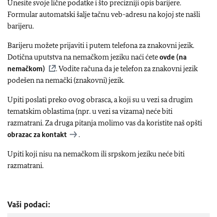
Unesite svoje lične podatke i što precizniji opis barijere.
Formular automatski šalje tačnu veb-adresu na kojoj ste našli
barijeru.
Barijeru možete prijaviti i putem telefona za znakovni jezik.
Dotična uputstva na nemačkom jeziku naći ćete
ovde (na
nemačkom)
. Vodite računa da je telefon za znakovni jezik
podešen na nemački (znakovni) jezik.
Upiti poslati preko ovog obrasca, a koji su u vezi sa drugim
tematskim oblastima (npr. u vezi sa vizama) neće biti
razmatrani. Za druga pitanja molimo vas da koristite naš opšti
obrazac za kontakt
.
Upiti koji nisu na nemačkom ili srpskom jeziku neće biti
razmatrani.
Vaši podaci: