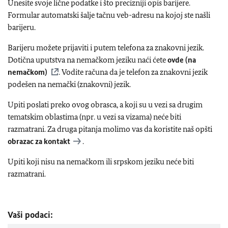
Unesite svoje lične podatke i što precizniji opis barijere.
Formular automatski šalje tačnu veb-adresu na kojoj ste našli
barijeru.
Barijeru možete prijaviti i putem telefona za znakovni jezik.
Dotična uputstva na nemačkom jeziku naći ćete
ovde (na
nemačkom)
. Vodite računa da je telefon za znakovni jezik
podešen na nemački (znakovni) jezik.
Upiti poslati preko ovog obrasca, a koji su u vezi sa drugim
tematskim oblastima (npr. u vezi sa vizama) neće biti
razmatrani. Za druga pitanja molimo vas da koristite naš opšti
obrazac za kontakt
.
Upiti koji nisu na nemačkom ili srpskom jeziku neće biti
razmatrani.
Vaši podaci: