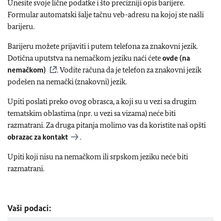
Unesite svoje lične podatke i što precizniji opis barijere.
Formular automatski šalje tačnu veb-adresu na kojoj ste našli
barijeru.
Barijeru možete prijaviti i putem telefona za znakovni jezik.
Dotična uputstva na nemačkom jeziku naći ćete
ovde (na
nemačkom)
. Vodite računa da je telefon za znakovni jezik
podešen na nemački (znakovni) jezik.
Upiti poslati preko ovog obrasca, a koji su u vezi sa drugim
tematskim oblastima (npr. u vezi sa vizama) neće biti
razmatrani. Za druga pitanja molimo vas da koristite naš opšti
obrazac za kontakt
.
Upiti koji nisu na nemačkom ili srpskom jeziku neće biti
razmatrani.
Vaši podaci: