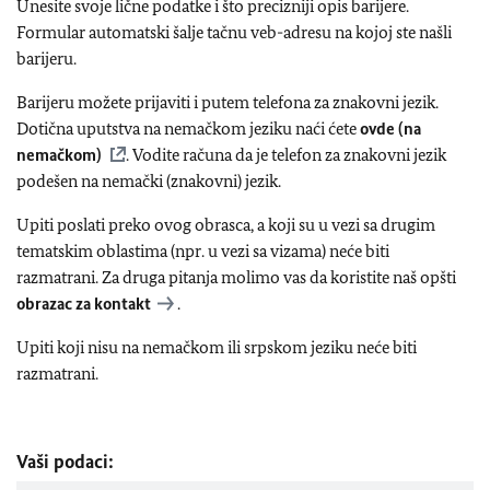
Unesite svoje lične podatke i što precizniji opis barijere.
Formular automatski šalje tačnu veb-adresu na kojoj ste našli
barijeru.
Barijeru možete prijaviti i putem telefona za znakovni jezik.
Dotična uputstva na nemačkom jeziku naći ćete
ovde (na
nemačkom)
. Vodite računa da je telefon za znakovni jezik
podešen na nemački (znakovni) jezik.
Upiti poslati preko ovog obrasca, a koji su u vezi sa drugim
tematskim oblastima (npr. u vezi sa vizama) neće biti
razmatrani. Za druga pitanja molimo vas da koristite naš opšti
obrazac za kontakt
.
Upiti koji nisu na nemačkom ili srpskom jeziku neće biti
razmatrani.
Vaši podaci: