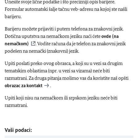
Unesite svoje lične podatke i što precizniji opis barijere.
Formular automatski šalje tačnu veb-adresu na kojoj ste našli
barijeru.
Barijeru možete prijaviti i putem telefona za znakovni jezik.
Dotična uputstva na nemačkom jeziku naći ćete
ovde (na
nemačkom)
. Vodite računa da je telefon za znakovni jezik
podešen na nemački (znakovni) jezik.
Upiti poslati preko ovog obrasca, a koji su u vezi sa drugim
tematskim oblastima (npr. u vezi sa vizama) neće biti
razmatrani. Za druga pitanja molimo vas da koristite naš opšti
obrazac za kontakt
.
Upiti koji nisu na nemačkom ili srpskom jeziku neće biti
razmatrani.
Vaši podaci: