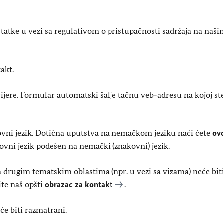
tke u vezi sa regulativom o pristupačnosti sadržaja na naši
akt.
arijere. Formular automatski šalje tačnu veb-adresu na kojoj ste
kovni jezik. Dotična uputstva na nemačkom jeziku naći ćete
ov
kovni jezik podešen na nemački (znakovni) jezik.
sa drugim tematskim oblastima (npr. u vezi sa vizama) neće bit
ite naš opšti
obrazac za kontakt
.
će biti razmatrani.