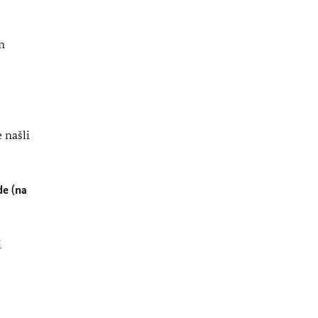
m
 našli
de (na
i