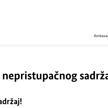
Ambasa
u nepristupačnog sadrž
adržaj!