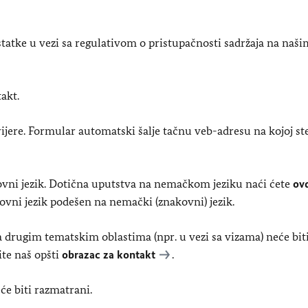
tke u vezi sa regulativom o pristupačnosti sadržaja na naši
akt.
arijere. Formular automatski šalje tačnu veb-adresu na kojoj ste
kovni jezik. Dotična uputstva na nemačkom jeziku naći ćete
ov
kovni jezik podešen na nemački (znakovni) jezik.
sa drugim tematskim oblastima (npr. u vezi sa vizama) neće bit
ite naš opšti
obrazac za kontakt
.
će biti razmatrani.