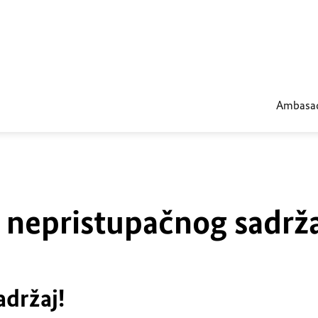
Ambasa
u nepristupačnog sadrž
adržaj!