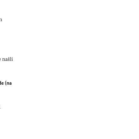
m
 našli
de (na
i