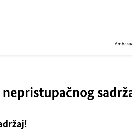
Ambasa
u nepristupačnog sadrž
adržaj!