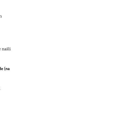
m
 našli
de (na
i