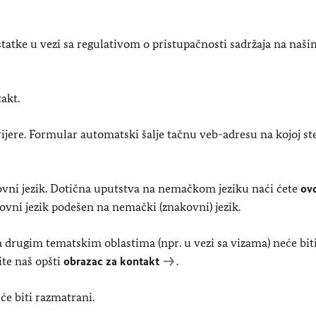
tke u vezi sa regulativom o pristupačnosti sadržaja na naši
akt.
arijere. Formular automatski šalje tačnu veb-adresu na kojoj ste
kovni jezik. Dotična uputstva na nemačkom jeziku naći ćete
ov
kovni jezik podešen na nemački (znakovni) jezik.
sa drugim tematskim oblastima (npr. u vezi sa vizama) neće bit
ite naš opšti
obrazac za kontakt
.
će biti razmatrani.