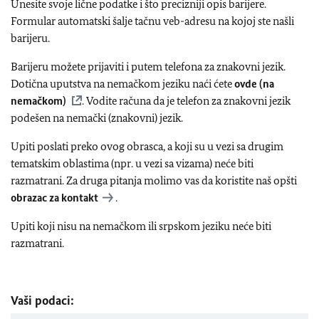
Unesite svoje lične podatke i što precizniji opis barijere.
Formular automatski šalje tačnu veb-adresu na kojoj ste našli
barijeru.
Barijeru možete prijaviti i putem telefona za znakovni jezik.
Dotična uputstva na nemačkom jeziku naći ćete
ovde (na
nemačkom)
. Vodite računa da je telefon za znakovni jezik
podešen na nemački (znakovni) jezik.
Upiti poslati preko ovog obrasca, a koji su u vezi sa drugim
tematskim oblastima (npr. u vezi sa vizama) neće biti
razmatrani. Za druga pitanja molimo vas da koristite naš opšti
obrazac za kontakt
.
Upiti koji nisu na nemačkom ili srpskom jeziku neće biti
razmatrani.
Vaši podaci: