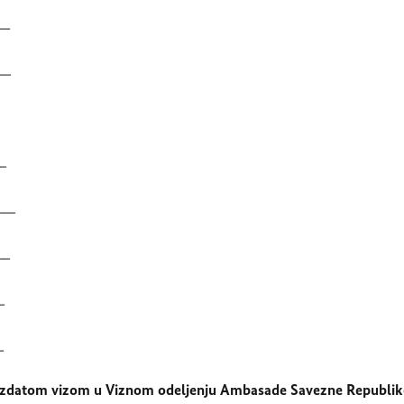
__
__
_
___
__
_
_
a izdatom vizom u Viznom odeljenju Ambasade Savezne Republik