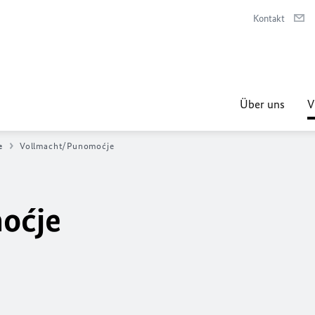
Kontakt
Über uns
V
e
Vollmacht/Punomoćje
oćje