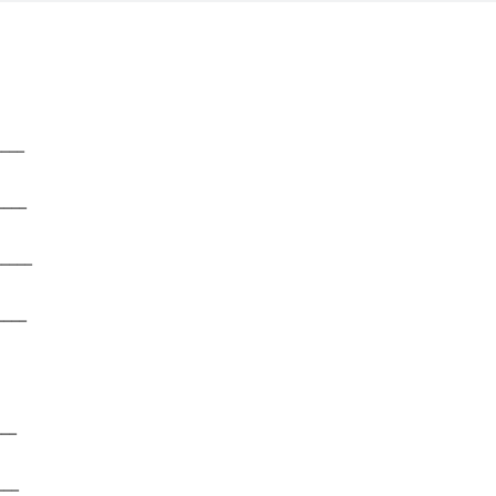
____
____
____
____
___
___