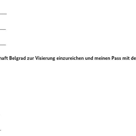
____
___
___
chaft Belgrad zur Visierung einzureichen und meinen Pass mit d
_