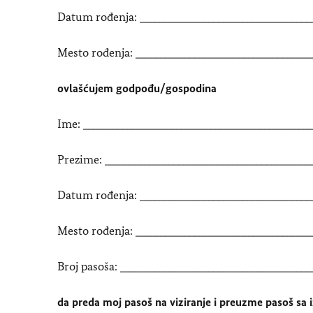
Datum rođenja: ___________________________________
Mesto rođenja: ____________________________________
ovlašćujem godpođu/gospodina
Ime: _______________________________________________
Prezime: __________________________________________
Datum rođenja: ___________________________________
Mesto rođenja: ____________________________________
Broj pasoša: _______________________________________
da preda moj pasoš na viziranje i preuzme pasoš s