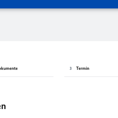
okumente
Termin
en