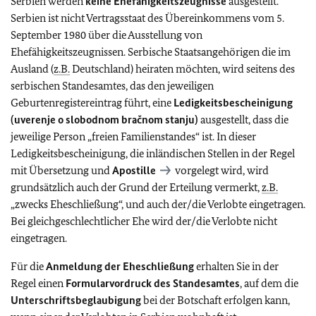
Serbien werden
keine Ehefähigkeitszeugnisse
ausgestellt.
Serbien ist nicht Vertragsstaat des Übereinkommens vom 5.
September 1980 über die Ausstellung von
Ehefähigkeitszeugnissen. Serbische Staatsangehörigen die im
Ausland (
z.B.
Deutschland) heiraten möchten, wird seitens des
serbischen Standesamtes, das den jeweiligen
Geburtenregistereintrag führt, eine
Ledigkeitsbescheinigung
(uverenje o slobodnom bračnom stanju)
ausgestellt, dass die
jeweilige Person „freien Familienstandes“ ist. In dieser
Ledigkeitsbescheinigung, die inländischen Stellen in der Regel
mit Übersetzung und
Apostille
vorgelegt wird, wird
grundsätzlich auch der Grund der Erteilung vermerkt,
z.B.
„zwecks Eheschließung“, und auch der/die Verlobte eingetragen.
Bei gleichgeschlechtlicher Ehe wird der/die Verlobte nicht
eingetragen.
Für die
Anmeldung der Eheschließung
erhalten Sie in der
Regel einen
Formularvordruck des Standesamtes
, auf dem die
Unterschriftsbeglaubigung
bei der Botschaft erfolgen kann,