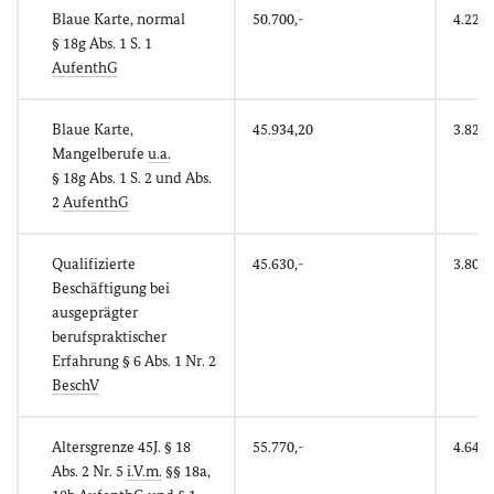
Blaue Karte, normal
50.700,-
4.225,
§ 18g Abs. 1 S. 1
AufenthG
Blaue Karte,
45.934,20
3.827,
Mangelberufe
u.a.
§ 18g Abs. 1 S. 2 und Abs.
2
AufenthG
Qualifizierte
45.630,-
3.802,
Beschäftigung bei
ausgeprägter
berufspraktischer
Erfahrung § 6 Abs. 1 Nr. 2
BeschV
Altersgrenze 45J. § 18
55.770,-
4.647,
Abs. 2 Nr. 5
i.V.m.
§§ 18a,