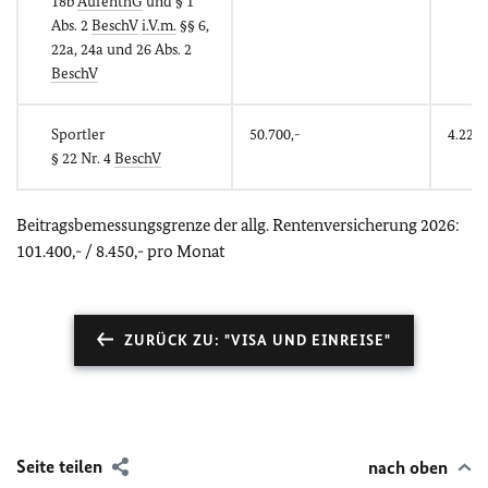
18b
AufenthG
und § 1
Abs. 2
BeschV
i.V.m.
§§ 6,
22a, 24a und 26 Abs. 2
BeschV
Sportler
50.700,-
4.225,
§ 22 Nr. 4
BeschV
Beitragsbemessungsgrenze der allg. Rentenversicherung 2026:
101.400,- / 8.450,- pro Monat
ZURÜCK ZU: "VISA UND EINREISE"
Seite teilen
nach oben