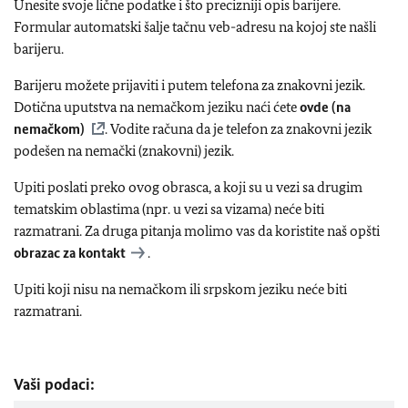
Unesite svoje lične podatke i što precizniji opis barijere.
Formular automatski šalje tačnu veb-adresu na kojoj ste našli
barijeru.
Barijeru možete prijaviti i putem telefona za znakovni jezik.
Dotična uputstva na nemačkom jeziku naći ćete
ovde (na
nemačkom)
. Vodite računa da je telefon za znakovni jezik
podešen na nemački (znakovni) jezik.
Upiti poslati preko ovog obrasca, a koji su u vezi sa drugim
tematskim oblastima (npr. u vezi sa vizama) neće biti
razmatrani. Za druga pitanja molimo vas da koristite naš opšti
obrazac za kontakt
.
Upiti koji nisu na nemačkom ili srpskom jeziku neće biti
razmatrani.
Vaši podaci: