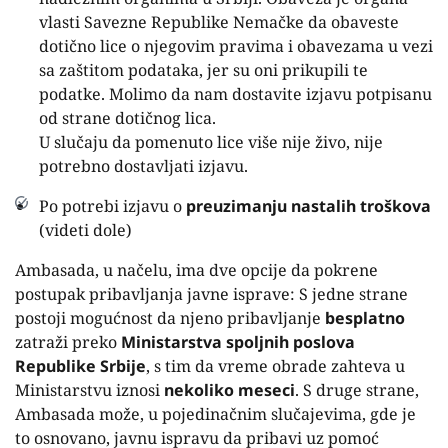
vlasti Savezne Republike Nemačke da obaveste
dotično lice o njegovim pravima i obavezama u vezi
sa zaštitom podataka, jer su oni prikupili te
podatke. Molimo da nam dostavite izjavu potpisanu
od strane dotičnog lica.
U slučaju da pomenuto lice više nije živo, nije
potrebno dostavljati izjavu.
Po potrebi izjavu o
preuzimanju nastalih troškova
(videti dole)
Ambasada, u načelu, ima dve opcije da pokrene
postupak pribavljanja javne isprave: S jedne strane
postoji mogućnost da njeno pribavljanje
besplatno
zatraži preko
Ministarstva spoljnih poslova
Republike Srbije
, s tim da vreme obrade zahteva u
Ministarstvu iznosi
nekoliko meseci
. S druge strane,
Ambasada može, u pojedinačnim slučajevima, gde je
to osnovano, javnu ispravu da pribavi uz pomoć