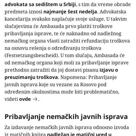
advokata sa sedištem u Srbiji
, s tim da vreme obrade
predmeta iznosi
najmanje šest nedelja
. Advokatska
kancelarija svakako naplaćuje svoje usluge. U takvim
slučajevima će Ambasada prvo platiti troškove
pribavljanja isprave, te će naknadno od nadležnog
nemačkog organa vlasti zatražiti refundaciju troškova
na osnovu rešenja o određivanju troškova
(Festsetzungsbescheid). U tom slučaju, Ambasada će
od nemačkog organa koji moli za pribavljanje isprave
prethodno zatražiti da joj dostavi pisanu
izjavu o
preuzimanju troškova
. Napomena: Pribavljanje
javnih isprava koje su vezane za Kosovo pod
određenim okolnostima može biti problematično,
videti
ovde
.
Pribavljanje nemačkih javnih isprava
Za izdavanje nemačkih javnih isprava odnosno izvoda
iz matičnih knjiga
nadležan je matični ured u