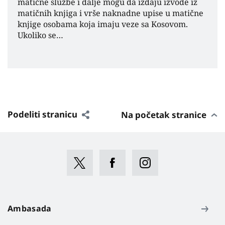
matične službe i dalje mogu da izdaju izvode iz
matičnih knjiga i vrše naknadne upise u matične
knjige osobama koja imaju veze sa Kosovom.
Ukoliko se…
Podeliti stranicu
Na početak stranice
Ambasada