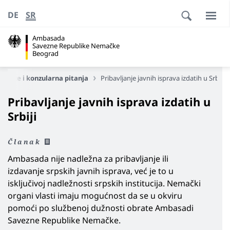
DE
SR
Ambasada
Savezne Republike Nemačke
Beograd
Vize i konzularna pitanja
Pribavljanje javnih isprava izdatih u Srbiji
Pribavljanje javnih isprava izdatih u
Srbiji
Članak
Ambasada nije nadležna za pribavljanje ili
izdavanje srpskih javnih isprava, već je to u
isključivoj nadležnosti srpskih institucija. Nemački
organi vlasti imaju mogućnost da se u okviru
pomoći po službenoj dužnosti obrate Ambasadi
Savezne Republike Nemačke.