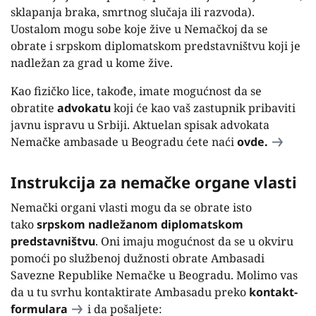
sklapanja braka, smrtnog slučaja ili razvoda).
Uostalom mogu sobe koje žive u Nemačkoj da se
obrate i srpskom diplomatskom predstavništvu koji je
nadležan za grad u kome žive.
Kao fizičko lice, takođe, imate mogućnost da se
obratite
advokatu
koji će kao vaš zastupnik pribaviti
javnu ispravu u Srbiji. Aktuelan spisak advokata
Nemačke ambasade u Beogradu ćete naći
ovde.
Instrukcija za nemačke organe vlasti
Nemački organi vlasti mogu da se obrate isto
tako
srpskom nadležanom diplomatskom
predstavništvu
. Oni imaju mogućnost da se u okviru
pomoći po službenoj dužnosti obrate Ambasadi
Savezne Republike Nemačke u Beogradu. Molimo vas
da u tu svrhu kontaktirate Ambasadu preko
kontakt-
formulara
i da pošaljete: