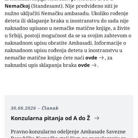
Nemačkoj
(Standesamt). Nije predviđeno niti je
nužno uključiti Nemačku ambasadu. Ukoliko rođenje
deteta ili sklapanje braka u inostranstvu do sada nije
naknadno upisano u nemačke matične knjige, a živite
u Srbiji, postoji mogućnost da se sa svojim zahtevom o
naknadnom upisu obratite Ambasadi. Informacije o
naknadnom upisu rođenja deteta u inostranstvu u
nemačke matične knjige ćete naći
ovde
, za
naknadni upis sklapanja braka
ovde
.
30.06.2026
Članak
Konzularna pitanja od A do Ž
Pravno-konzularno odeljenje Ambasade Savezne