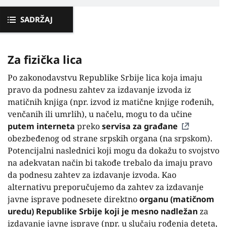
SADRŽAJ
Za fizička lica
Po zakonodavstvu Republike Srbije lica koja imaju
pravo da podnesu zahtev za izdavanje izvoda iz
matičnih knjiga (npr. izvod iz matične knjige rođenih,
venčanih ili umrlih), u načelu, mogu to da učine
putem interneta
preko
servisa za građane
obezbeđenog od strane srpskih organa (na srpskom).
Potencijalni naslednici koji mogu da dokažu to svojstvo
na adekvatan način bi takođe trebalo da imaju pravo
da podnesu zahtev za izdavanje izvoda. Kao
alternativu preporučujemo da zahtev za izdavanje
javne isprave podnesete direktno
organu (matičnom
uredu)
Republike Srbije koji je mesno nadležan
za
izdavanje javne isprave (npr. u slučaju rođenja deteta,