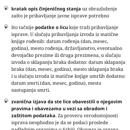
kratak opis činjeničnog stanja
uz obrazloženje
zašto je pribavljanje javne isprave potrebno
što tačnije
podatke o licu
koje traži pribavljanje
isprave. U slučaju pribavljanja izvoda iz matične
knjige rođenih: datum rođenja (dan, mesec,
godina), mesto rođenja, državljanstvo, eventualno
devojačko prezime ili druga prezimena, u slučaju
izvoda o sklapanju braka dodatno: datum sklapanja
braka (dan, mesec, godina), mesto sklapanja braka
i u slučaju izvoda iz matične knjige umrlih dodatno:
datum smrti (dan, mesec, godina), mesto
nastupanja smrti.
zvanična izjava da ste lice obavestili o njegovim
pravima i obavezama u vezi sa obradom i
zaštitom podataka
. Za proveru verodostojnosti
isprava neophodno je da se podaci proslede
nadležnim organima u Srbiji. Obaveza je organa