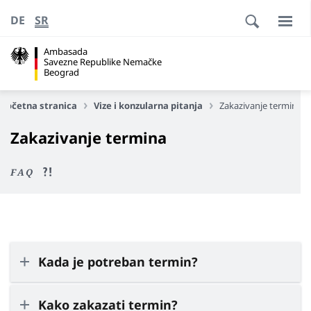
DE
SR
Ambasada
Savezne Republike Nemačke
Beograd
Početna stranica
Vize i konzularna pitanja
Zakazivanje termina
Zakazivanje termina
FAQ
Kada je potreban termin?
Kako zakazati termin?