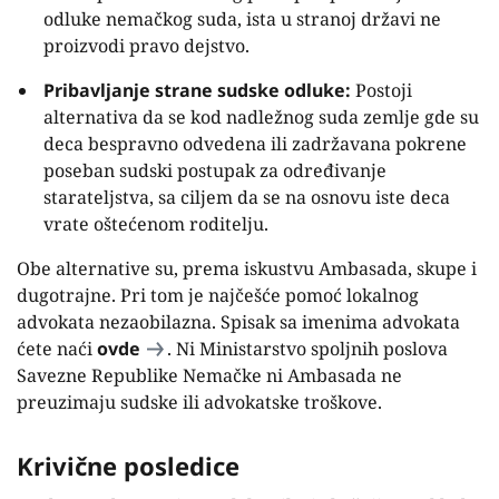
odluke nemačkog suda, ista u stranoj državi ne
proizvodi pravo dejstvo.
Pribavljanje strane sudske odluke:
Postoji
alternativa da se kod nadležnog suda zemlje gde su
deca bespravno odvedena ili zadržavana pokrene
poseban sudski postupak za određivanje
starateljstva, sa ciljem da se na osnovu iste deca
vrate oštećenom roditelju.
Obe alternative su, prema iskustvu Ambasada, skupe i
dugotrajne. Pri tom je najčešće pomoć lokalnog
advokata nezaobilazna. Spisak sa imenima advokata
ćete naći
ovde
. Ni Ministarstvo spoljnih poslova
Savezne Republike Nemačke ni Ambasada ne
preuzimaju sudske ili advokatske troškove.
Krivične posledice