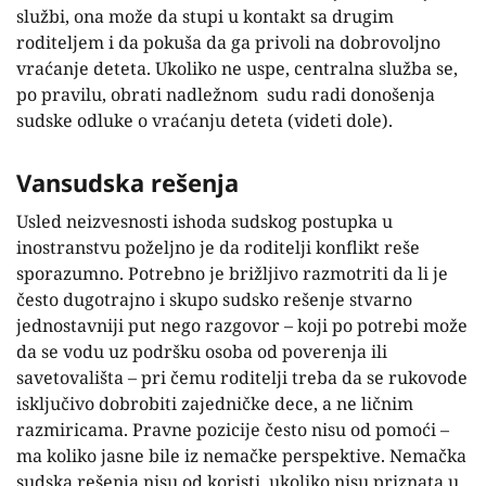
službi, ona može da stupi u kontakt sa drugim
roditeljem i da pokuša da ga privoli na dobrovoljno
vraćanje deteta. Ukoliko ne uspe, centralna služba se,
po pravilu, obrati nadležnom sudu radi donošenja
sudske odluke o vraćanju deteta (videti dole).
Vansudska rešenja
Usled neizvesnosti ishoda sudskog postupka u
inostranstvu poželjno je da roditelji konflikt reše
sporazumno. Potrebno je brižljivo razmotriti da li je
često dugotrajno i skupo sudsko rešenje stvarno
jednostavniji put nego razgovor – koji po potrebi može
da se vodu uz podršku osoba od poverenja ili
savetovališta – pri čemu roditelji treba da se rukovode
isključivo dobrobiti zajedničke dece, a ne ličnim
razmiricama. Pravne pozicije često nisu od pomoći –
ma koliko jasne bile iz nemačke perspektive. Nemačka
sudska rešenja nisu od koristi, ukoliko nisu priznata u