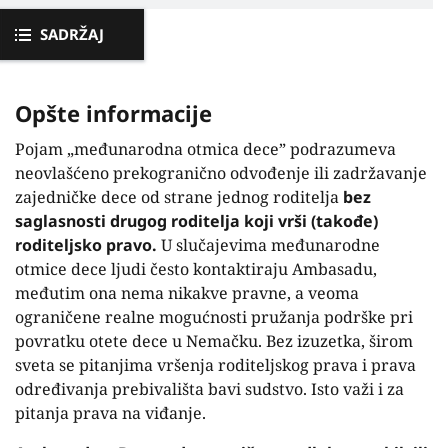
SADRŽAJ
Opšte informacije
Pojam „međunarodna otmica dece” podrazumeva
neovlašćeno prekogranično odvođenje ili zadržavanje
zajedničke dece od strane jednog roditelja
bez
saglasnosti drugog roditelja koji vrši (takođe)
roditeljsko pravo.
U slučajevima međunarodne
otmice dece ljudi često kontaktiraju Ambasadu,
međutim ona nema nikakve pravne, a veoma
ograničene realne mogućnosti pružanja podrške pri
povratku otete dece u Nemačku. Bez izuzetka, širom
sveta se pitanjima vršenja roditeljskog prava i prava
određivanja prebivališta bavi sudstvo. Isto važi i za
pitanja prava na viđanje.