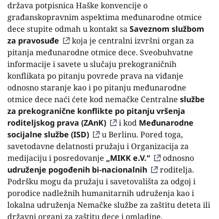
država potpisnica Haške konvencije o
građanskopravnim aspektima međunarodne otmice
dece stupite odmah u kontakt sa
Saveznom službom
za pravosuđe
koja je centralni izvršni organ za
pitanja međunarodne otmice dece. Sveobuhvatne
informacije i savete u slučaju prekograničnih
konflikata po pitanju povrede prava na viđanje
odnosno staranje kao i po pitanju međunarodne
otmice dece naći ćete kod nemačke Centralne
službe
za prekogranične konflikte po pitanju vršenja
roditeljskog prava (ZAnK)
i kod
Međunarodne
socijalne službe (ISD)
u Berlinu. Pored toga,
savetodavne delatnosti pružaju i Organizacija za
medijaciju i posredovanje
„MIKK e.V.“
odnosno
udruženje pogođenih bi-nacionalnih
roditelja.
Podršku mogu da pružaju i savetovališta za odgoj i
porodice nadležnih humanitarnih udruženja kao i
lokalna udruženja Nemačke službe za zaštitu deteta ili
državni organi za zaštitu dece i omladine.