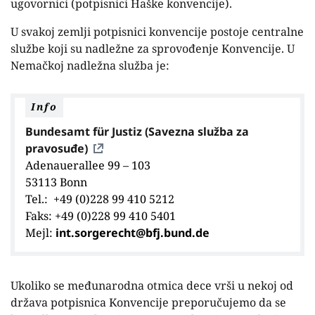
ugovornici (potpisnici Haške konvencije).
U svakoj zemlji potpisnici konvencije postoje centralne
službe koji su nadležne za sprovođenje Konvencije. U
Nemačkoj nadležna služba je:
Info
Bundesamt für Justiz (Savezna služba za
pravosuđe)
Adenauerallee 99 – 103
53113 Bonn
Tel.: +49 (0)228 99 410 5212
Faks: +49 (0)228 99 410 5401
Mejl:
int.sorgerecht@bfj.bund.de
Ukoliko se međunarodna otmica dece vrši u nekoj od
država potpisnica Konvencije preporučujemo da se