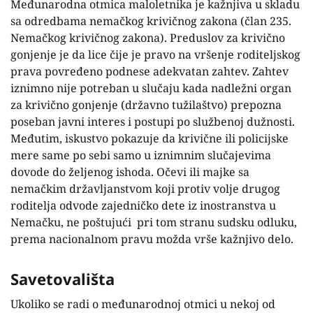
Međunarodna otmica maloletnika je kažnjiva u skladu
sa odredbama nemačkog krivičnog zakona (član 235.
Nemačkog krivičnog zakona). Preduslov za krivično
gonjenje je da lice čije je pravo na vršenje roditeljskog
prava povređeno podnese adekvatan zahtev. Zahtev
iznimno nije potreban u slučaju kada nadležni organ
za krivično gonjenje (državno tužilaštvo) prepozna
poseban javni interes i postupi po službenoj dužnosti.
Međutim, iskustvo pokazuje da krivične ili policijske
mere same po sebi samo u iznimnim slučajevima
dovode do željenog ishoda. Očevi ili majke sa
nemačkim državljanstvom koji protiv volje drugog
roditelja odvode zajedničko dete iz inostranstva u
Nemačku, ne poštujući pri tom stranu sudsku odluku,
prema nacionalnom pravu možda vrše kažnjivo delo.
Savetovališta
Ukoliko se radi o međunarodnoj otmici u nekoj od