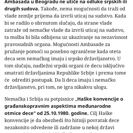
Ambasada u Beogradu ne utiče na odluke srpskih ili
drugih sudova.
Takođe, nema mogućnosti da traži od
vlade zemlje prijema da izvrši uticaj na sudstvo. Kada
bi se radilo o obrnutom slučaju, da strane vlade
zatraže od nemačke vlade da izvrši uticaj na sudstvo,
ta molba bi bila odbijena uz ukazivanje na nezavisnost
pravosudnih organa. Mogućnosti Ambasade za
pružanje pomoći su posebno ograničene kada oteta
deca sem nemačkog imaju i srpsko državljanstvo. U
tom slučaju, nadležni srpski organi će decu isključivo
smatrati državljanima Republike Srbije i prema tome
će odrediti postupak. Da li deca imaju i nemačko
državljanstvo, pri tom, ne igra nikakvu ulogu.
Nemačka i Srbija su potpisnice „
Haške konvencije o
građanskopravnim aspektima međunarodne
otmice dece“ od 25.10.1980. godine.
Cilj Haške
konvencije je da obezbedi što hitniji povratak dece
nezakonito odvedene ili zadržane u nekoj državi