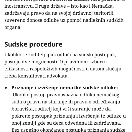
inostranstvu. Druge države – isto kao i Nemačka,
zadržavaju pravo da na svojoj državnoj teritoriji
suvereno donose odluke uz pomoć nadležnih sudskih
organa.
Sudske procedure
Ukoliko se roditelj ipak odluči na sudski postupak,
postoje dve mogućnosti. O pravilnom izboru i
efikasnosti raspoloživih mogućnosti u datom slučaju
treba konsultovati advokata.
Priznanje i izvršenje nemačke sudske odluke:
Ukoliko postoji pravnosnažna odluka nemačkog
suda o pravu na staranje ili pravu o određivanju
boravišta, roditelj koji vrši staranje može da
pokrene postupak priznanja i izvršenja te odluke u
onoj zemlji gde su deca odvedena ili zadržavana.
Bez uspešno okončanog postupka priznanja sudske