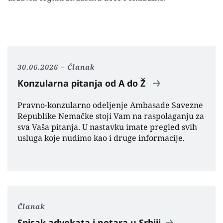
30.06.2026
Članak
Konzularna pitanja od A do Ž
Pravno-konzularno odeljenje Ambasade Savezne
Republike Nemačke stoji Vam na raspolaganju za
sva Vaša pitanja. U nastavku imate pregled svih
usluga koje nudimo kao i druge informacije.
Članak
Spisak advokata i notara u Srbiji