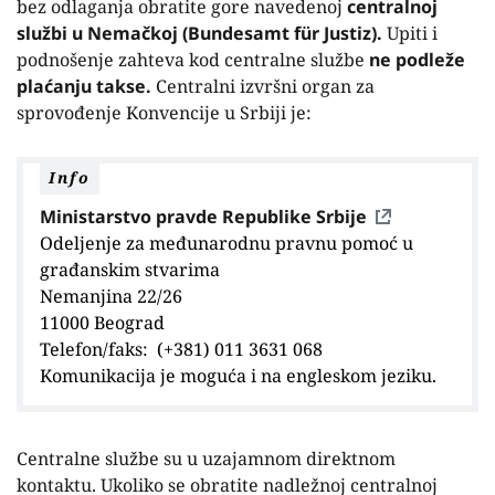
bez odlaganja obratite gore navedenoj
centralnoj
službi u Nemačkoj (Bundesamt für Justiz).
Upiti i
podnošenje zahteva kod centralne službe
ne podleže
plaćanju takse.
Centralni izvršni organ za
sprovođenje Konvencije u Srbiji je:
Info
Ministarstvo pravde Republike Srbije
Odeljenje za međunarodnu pravnu pomoć u
građanskim stvarima
Nemanjina 22/26
11000 Beograd
Telefon/faks: (+381) 011 3631 068
Komunikacija je moguća i na engleskom jeziku.
Centralne službe su u uzajamnom direktnom
kontaktu. Ukoliko se obratite nadležnoj centralnoj