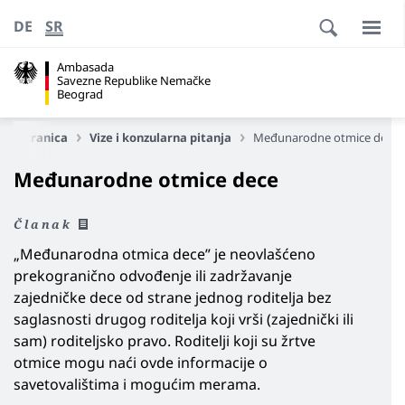
DE
SR
Ambasada
Savezne Republike Nemačke
Beograd
na stranica
Vize i konzularna pitanja
Međunarodne otmice dece
Međunarodne otmice dece
Članak
„Međunarodna otmica dece” je neovlašćeno
prekogranično odvođenje ili zadržavanje
zajedničke dece od strane jednog roditelja bez
saglasnosti drugog roditelja koji vrši (zajednički ili
sam) roditeljsko pravo. Roditelji koji su žrtve
otmice mogu naći ovde informacije o
savetovalištima i mogućim merama.