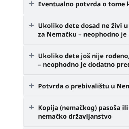
Eventualno potvrda o tome k
Ukoliko dete dosad ne živi u
za Nemačku – neophodno je 
Ukoliko dete još nije rođeno
– neophodno je dodatno pred
Potvrda o prebivalištu u Ne
Kopija (nemačkog) pasoša ili
nemačko državljanstvo