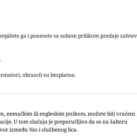
tpišete ga i ponesete sa sobom prilikom predaje zahtev
.
matori, obrasci) su besplatna.
 nemačkim ili engleskim jezikom, možete biti vraćeni
ije. U tom slučaju je preporučljivo da se na šalteru
vor između Vas i službenog lica.