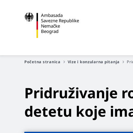
Ambasada
Savezne Republike
Nemačke
Beograd
Početna stranica
Vize i konzularna pitanja
Pri
Pridruživanje 
detetu koje im