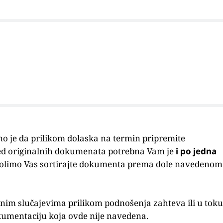
bno je da prilikom dolaska na termin pripremite
d originalnih dokumenata potrebna Vam je
i po jedna
nja). Molimo Vas sortirajte dokumenta prema dole navedenom
inim slučajevima prilikom podnošenja zahteva ili u toku
kumentaciju koja ovde nije navedena.