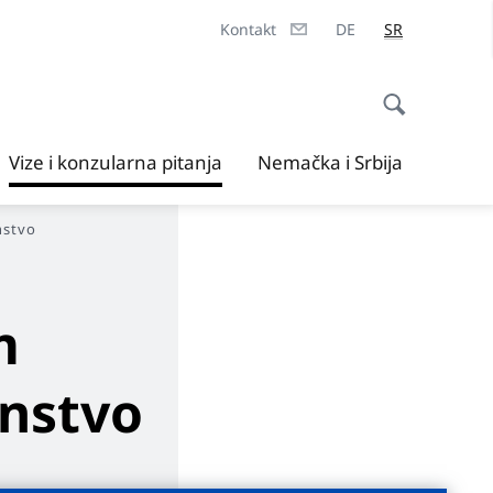
Kontakt
DE
SR
Vize i konzularna pitanja
Nemačka i Srbija
nstvo
m
anstvo