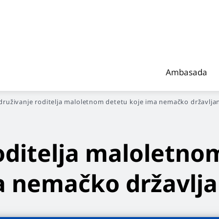
Ambasada
druživanje roditelja maloletnom detetu koje ima nemačko državlja
roditelja maloletno
a nemačko državlj