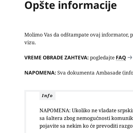
Opšte informacije
Molimo Vas da odštampate ovaj informator, po
vizu.
VREME OBRADE ZAHTEVA:
pogledajte
FAQ
NAPOMENA:
Sva dokumenta Ambasade (infor
Info
NAPOMENA: Ukoliko ne vladate srpskim,
sa šaltera zbog nemogućnosti komunikac
pojavite sa nekim ko će prevoditi razgo