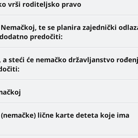
o vrši roditeljsko pravo
 Nemačkoj, te se planira zajednički odla
dodatno predočiti:
, a steći će nemačko državljanstvo rođe
očiti:
mačkoj
 (nemačke) lične karte deteta koje ima