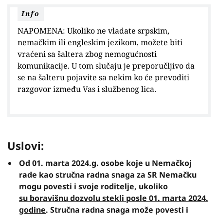
Info
NAPOMENA: Ukoliko ne vladate srpskim,
nemačkim ili engleskim jezikom, možete biti
vraćeni sa šaltera zbog nemogućnosti
komunikacije. U tom slučaju je preporučljivo da
se na šalteru pojavite sa nekim ko će prevoditi
razgovor između Vas i službenog lica.
Uslovi:
Od 01. marta 2024.g. osobe koje u Nemačkoj
rade kao stručna radna snaga za SR Nemačku
mogu povesti i svoje roditelje,
ukoliko
su boravišnu dozvolu stekli posle 01. marta 2024.
godine
. Stručna radna snaga može povesti i