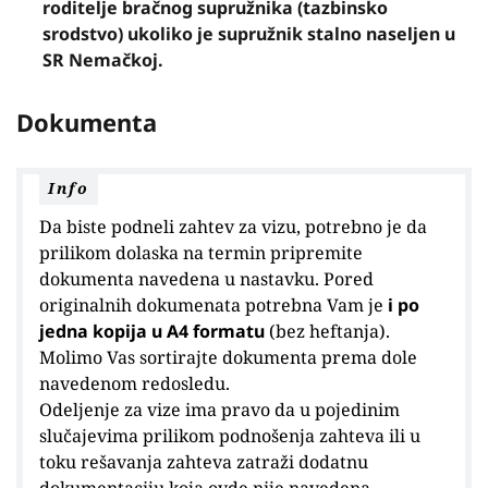
roditelje bračnog supružnika (tazbinsko
srodstvo) ukoliko je supružnik stalno naseljen u
SR Nemačkoj.
Dokumenta
Info
Da biste podneli zahtev za vizu, potrebno je da
prilikom dolaska na termin pripremite
dokumenta navedena u nastavku. Pored
originalnih dokumenata potrebna Vam je
i po
jedna kopija u A4 formatu
(bez heftanja).
Molimo Vas sortirajte dokumenta prema dole
navedenom redosledu.
Odeljenje za vize ima pravo da u pojedinim
slučajevima prilikom podnošenja zahteva ili u
toku rešavanja zahteva zatraži dodatnu
dokumentaciju koja ovde nije navedena.