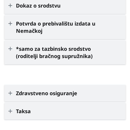
Dokaz o srodstvu
Potvrda o prebivalištu izdata u
Nemačkoj
*samo za tazbinsko srodstvo
(roditelji bračnog supružnika)
Zdravstveno osiguranje
Taksa