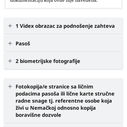
1 Videx obrazac za podnošenje zahteva
Pasoš
2 biometrijske fotografije
Fotokopija/e stranice sa ličnim
podacima pasoša ili lične karte stručne
radne snage tj. referentne osobe koja
živi u Nemačkoj odnosno kopija
boravišne dozvole