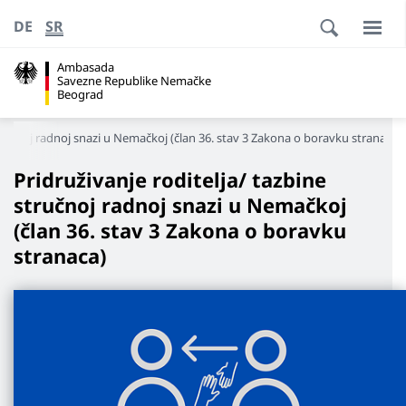
DE
SR
Ambasada
Savezne Republike Nemačke
Beograd
stručnoj radnoj snazi u Nemačkoj (član 36. stav 3 Zakona o boravku stranaca)
Pridruživanje roditelja/ tazbine
stručnoj radnoj snazi u Nemačkoj
(član 36. stav 3 Zakona o boravku
stranaca)