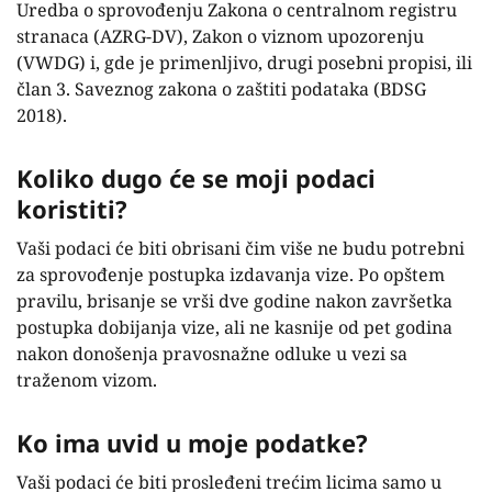
Uredba o sprovođenju Zakona o centralnom registru
stranaca (AZRG-DV), Zakon o viznom upozorenju
(VWDG) i, gde je primenljivo, drugi posebni propisi, ili
član 3. Saveznog zakona o zaštiti podataka (BDSG
2018).
Koliko dugo će se moji podaci
koristiti?
Vaši podaci će biti obrisani čim više ne budu potrebni
za sprovođenje postupka izdavanja vize. Po opštem
pravilu, brisanje se vrši dve godine nakon završetka
postupka dobijanja vize, ali ne kasnije od pet godina
nakon donošenja pravosnažne odluke u vezi sa
traženom vizom.
Ko ima uvid u moje podatke?
Vaši podaci će biti prosleđeni trećim licima samo u