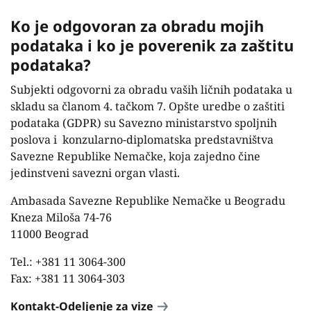
Ko je odgovoran za obradu mojih
podataka i ko je poverenik za zaštitu
podataka?
Subjekti odgovorni za obradu vaših ličnih podataka u
skladu sa članom 4. tačkom 7. Opšte uredbe o zaštiti
podataka (GDPR) su Savezno ministarstvo spoljnih
poslova i
konzularno-diplomatska predstavništva
Savezne Republike Nemačke, koja zajedno čine
jedinstveni savezni organ vlasti.
Ambasada Savezne Republike Nemačke u Beogradu
Kneza Miloša 74-76
11000 Beograd
Tel.: +381 11 3064-300
Fax: +381 11 3064-303
Kontakt-Odeljenje za vize