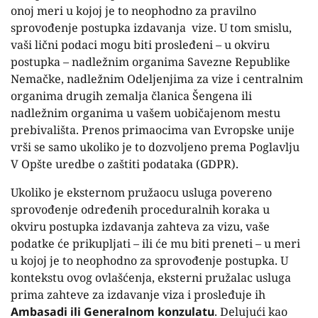
onoj meri u kojoj je to neophodno za pravilno
sprovođenje postupka izdavanja
vize. U tom smislu,
vaši lični podaci mogu biti prosleđeni – u okviru
postupka – nadležnim organima Savezne Republike
Nemačke, nadležnim Odeljenjima za vize i centralnim
organima drugih zemalja članica Šengena ili
nadležnim organima u vašem uobičajenom mestu
prebivališta. Prenos primaocima van Evropske unije
vrši se samo ukoliko je to dozvoljeno prema Poglavlju
V Opšte uredbe o zaštiti podataka (GDPR).
Ukoliko je eksternom pru
žaocu usluga povereno
sprovođenje određenih proceduralnih koraka u
okviru postupka izdavanja zahteva za vizu, vaše
podatke će prikupljati – ili će mu biti preneti – u meri
u kojoj je to neophodno za sprovođenje postupka. U
kontekstu ovog ovlašćenja, eksterni pružalac usluga
prima zahteve za izdavanje viza i prosleđuje ih
Ambasadi ili Generalnom konzulatu
. Delujući kao