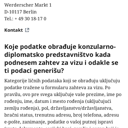
Werderscher Markt 1
D-10117 Berlin
Tel.: + 49 30 18-17 0
Kontakt
Koje podatke obrađuje konzularno-
diplomatsko predstavništvo kada
podnesem zahtev za vizu i odakle se
ti podaci generišu?
Kategorije ličnih podataka koji se obrađuju uključuju
podatke tražene u formularu zahteva za vizu. Po
pravilu, ovo pre svega uključuje vaše prezime, ime po
rođenju, ime, datum i mesto rođenja (uključujući
zemlju rođenja), pol, državljanstvo/državljanstva,
bračni status, trenutnu adresu, broj telefona, adresu
e-pošte, zanimanje, podatke o vašoj putnoj ispravi