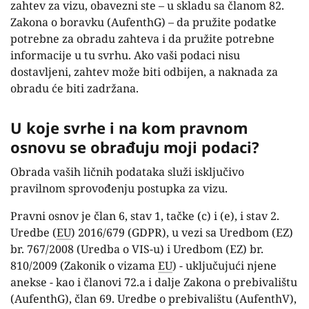
zahtev za vizu, obavezni ste – u skladu sa članom 82.
Zakona o boravku (AufenthG) – da pružite podatke
potrebne za obradu zahteva i da pružite potrebne
informacije u tu svrhu. Ako vaši podaci nisu
dostavljeni, zahtev može biti odbijen, a naknada za
obradu će biti zadržana.
U koje svrhe i na kom pravnom
osnovu se obrađuju moji podaci?
Obrada vaših ličnih podataka služi isključivo
pravilnom sprovođenju postupka za vizu.
Pravni osnov je član 6, stav 1, tačke (c) i (e), i stav 2.
Uredbe (
EU
) 2016/679 (GDPR), u vezi sa Uredbom (EZ)
br. 767/2008 (Uredba o VIS-u) i Uredbom (EZ) br.
810/2009 (Zakonik o vizama
EU
) - uključujući njene
anekse - kao i članovi 72.a i dalje Zakona o prebivalištu
(AufenthG), član 69. Uredbe o prebivalištu (AufenthV),