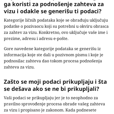
ga koristi za podnošenje zahteva za
vizu i odakle se generišu ti podaci?
Kategorije ličnih podataka koje se obrađuju uključuju
podatke o pozivaocu koji su potrebni u okviru obrasca
za zahtev za vizu. Konkretno, ovo uključuje vaše ime i
prezime, adresu i adresu e-pošte.
Gore navedene kategorije podataka se generišu iz
informacija koje ste dali u pozivnom pismu i koje je
podnosilac zahteva dao tokom procesa podnošenja
zahteva za vizu.
Zašto se moji podaci prikupljaju i šta
se dešava ako se ne bi prikupljali?
Vaši podaci se prikupljaju jer je to neophodno za
pravilno sprovođenje procesa obrade va
šeg
zahteva
za vizu i propisano je zakonom. Kada podnesete