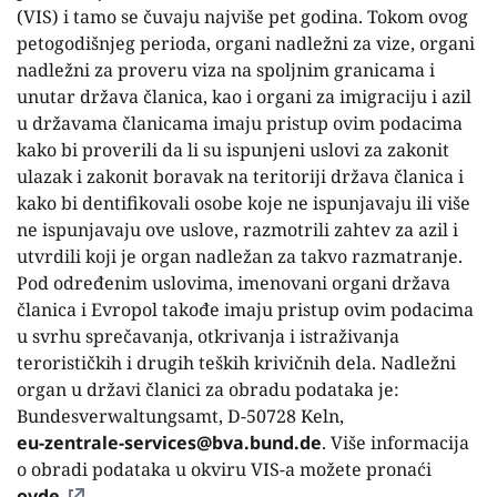
(VIS) i tamo se čuvaju najviše pet godina. Tokom ovog
petogodišnjeg perioda, organi nadležni za vize, organi
nadležni za proveru viza na spoljnim granicama i
unutar država članica, kao i organi za imigraciju i azil
u državama članicama imaju pristup ovim podacima
kako bi proverili da li su ispunjeni uslovi za zakonit
ulazak i zakonit boravak na teritoriji država članica i
kako bi dentifikovali osobe koje ne ispunjavaju ili više
ne ispunjavaju ove uslove, razmotrili zahtev za azil i
utvrdili koji je organ nadležan za takvo razmatranje.
Pod određenim uslovima, imenovani organi država
članica i Evropol takođe imaju pristup ovim podacima
u svrhu sprečavanja, otkrivanja i istraživanja
terorističkih i drugih teških krivičnih dela. Nadležni
organ u državi članici za obradu podataka je:
Bundesverwaltungsamt, D-50728 Keln,
eu-zentrale-services@bva.bund.de
. Više informacija
o obradi podataka u okviru VIS-a možete pronaći
ovde
.