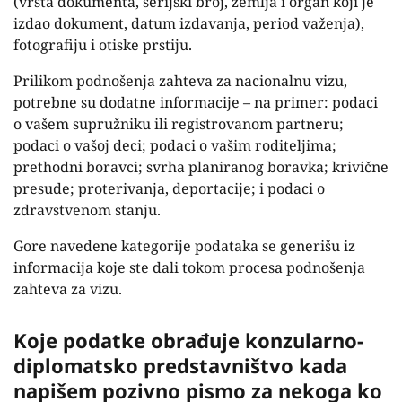
(vrsta dokumenta, serijski broj, zemlja i organ koji je
izdao dokument, datum izdavanja, period važenja),
fotografiju i otiske prstiju.
Prilikom podnošenja zahteva za nacionalnu vizu,
potrebne su dodatne informacije – na primer: podaci
o vašem supružniku ili registrovanom partneru;
podaci o vašoj deci; podaci o vašim roditeljima;
prethodni boravci; svrha planiranog boravka; krivične
presude; proterivanja, deportacije; i podaci o
zdravstvenom stanju.
Gore navedene kategorije podataka se generišu iz
informacija koje ste dali tokom procesa podnošenja
zahteva za vizu.
Koje podatke obrađuje konzularno-
diplomatsko predstavništvo kada
napišem pozivno pismo za nekoga ko