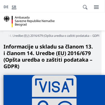
DE
SR
Ambasada
Savezne Republike Nemačke
Beograd
lanom
14. Uredbe (
EU
) 2016/679 (Opšta uredba o zaštiti podataka – GDPR)
Informacije u skladu sa članom 13.
i
članom
14. Uredbe (
EU
) 2016/679
(Opšta uredba o zaštiti podataka –
GDPR)