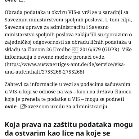
Obrada podataka u okviru VIS-a vrši se u saradnji sa
Saveznim ministarstvom spoljnih poslova. U tom cilju,
Savezna uprava za administraciju i Savezno
ministarstvo spoljnih poslova zaključili su sporazum o
zajedničkoj odgovornosti za obradu ličnih podataka u
skladu sa članom 26 Uredbe
EU
2016/679 (GDPR). Više
informacija o ovome možete pronaći ovde.
(https://www.auswaertiges-amt.de/de/service/visa-
und-aufenthalt/2755268-2755268)
Zahtevi za informacije u vezi sa podacima sačuvanim
u VIS-u koji se odnose na vas – kao i na državu članicu
koja je prenela te podatke u VIS – mogu se podneti
ovde
Saveznom uredu za administraciju.
Koja prava na zaštitu podataka mogu
da ostvarim kao lice na koje se