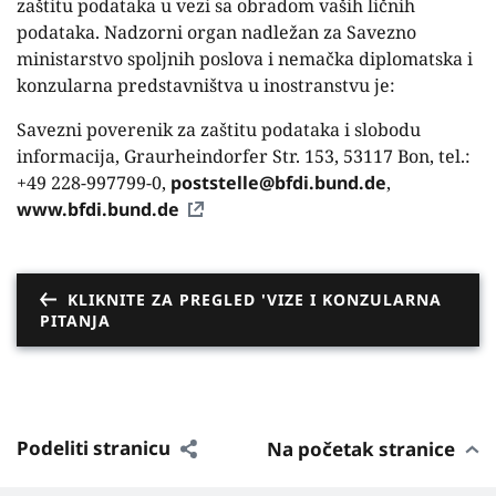
zaštitu podataka u vezi sa obradom vaših ličnih
podataka. Nadzorni organ nadležan za Savezno
ministarstvo spoljnih poslova i nemačka diplomatska i
konzularna predstavništva u inostranstvu je:
Savezni poverenik za zaštitu podataka i slobodu
informacija, Graurheindorfer Str. 153, 53117 Bon, tel.:
+49 228-997799-0,
poststelle@bfdi.bund.de
,
www.bfdi.bund.de
KLIKNITE ZA PREGLED 'VIZE I KONZULARNA
PITANJA
Podeliti stranicu
Na početak stranice