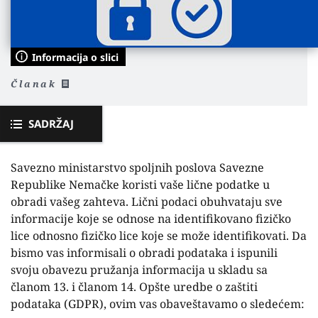
Informacija o slici
Članak
SADRŽAJ
Savezno ministarstvo spoljnih poslova Savezne
Republike Nemačke koristi vaše lične podatke u
obradi vašeg zahteva. Lični podaci obuhvataju sve
informacije koje se odnose na identifikovano fizičko
lice odnosno fizičko lice koje se može identifikovati. Da
bismo vas informisali o obradi podataka i ispunili
svoju obavezu pružanja informacija u skladu sa
članom 13. i članom 14. Opšte uredbe o zaštiti
podataka (GDPR), ovim vas obaveštavamo o sledećem: