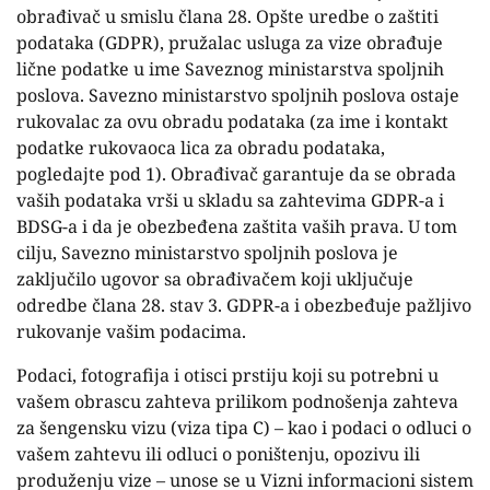
obrađivač u smislu člana 28. Opšte uredbe o zaštiti
podataka (GDPR), pružalac usluga za vize obrađuje
lične podatke u ime Saveznog ministarstva spoljnih
poslova. Savezno ministarstvo spoljnih poslova ostaje
rukovalac za ovu obradu podataka (za ime i kontakt
podatke rukovaoca lica za obradu podataka,
pogledajte pod 1). Obrađivač garantuje da se obrada
vaših podataka vrši u skladu sa zahtevima GDPR-a i
BDSG-a i da je obezbeđena zaštita vaših prava. U tom
cilju, Savezno ministarstvo spoljnih poslova je
zaključilo ugovor sa obrađivačem koji uključuje
odredbe člana 28. stav 3. GDPR-a i obezbeđuje pažljivo
rukovanje vašim podacima.
Podaci, fotografija i otisci prstiju koji su potrebni u
vašem obrascu zahteva prilikom podnošenja zahteva
za šengensku vizu (viza tipa C) – kao i podaci o odluci o
vašem zahtevu ili odluci o poništenju, opozivu ili
produženju vize – unose se u Vizni informacioni sistem