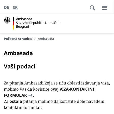
DE
SR
Ambasada
Savezne Republike Nemačke
Beograd
Početna stranica
Ambasada
Ambasada
Vaši podaci
Za pitanja Ambasadi koja se tiču oblasti izdavanja viza,
molimo Vas da koristite ovaj
VIZA-KONTAKTNI
FORMULAR
.
Za
ostala
pitanja molimo da koristite dole navedeni
kontaktni formular.