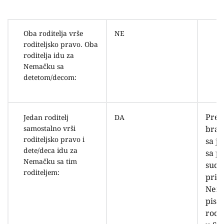
Oba roditelja vrše
NE
roditeljsko pravo. Oba
roditelja idu za
Nemačku sa
detetom/decom:
Pres
Jedan roditelj
DA
samostalno vrši
brak
roditeljsko pravo i
sa j
dete/deca idu za
sa p
Nemačku sa tim
suds
roditeljem:
priz
Nemač
pisa
rodit