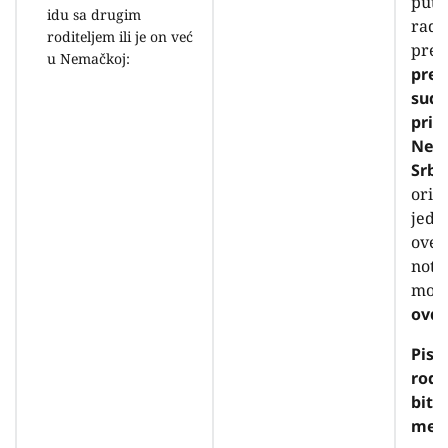
putu
idu sa drugim
radi
roditeljem ili je on već
pres
u Nemačkoj:
pre
sud
priz
Nema
Srbij
orig
jedn
over
nota
može
ovd
Pisa
rodi
biti 
mese