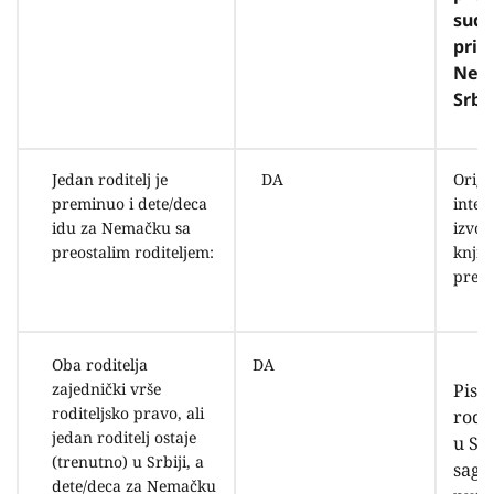
sud
priz
Nema
Srbij
Jedan roditelj je
DA
Origi
preminuo i dete/deca
inter
idu za Nemačku sa
izvod
preostalim roditeljem:
knjig
premi
Oba roditelja
DA
zajednički vrše
Pisa
roditeljsko pravo, ali
rodit
jedan roditelj ostaje
u Srb
(trenutno) u Srbiji, a
sagl
dete/deca za Nemačku