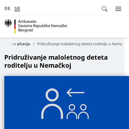
DE
SR
Ambasada
Savezne Republike Nemačke
Beograd
onzularna pitanja
Pridruživanje maloletnog deteta roditelju u Nemačkoj
Pridruživanje maloletnog deteta
roditelju u Nemačkoj