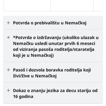
Potvrda o prebivalištu u Nemačkoj
*Potvrda o izdržavanju (ukoliko ulazak u
Nemačku usledi unutar prvih 6 meseci
od viziranja pasoša roditelja/staratelja
koji je u Nemačkoj)
Pasoš i dozvola boravka roditelja koji
živi/žive u Nemačkoj
Dokaz o znanju jezika za decu stariju od
16 godina