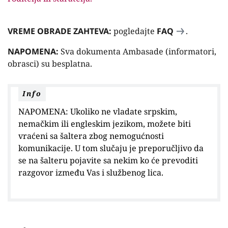
VREME OBRADE ZAHTEVA:
pogledajte
FAQ
.
NAPOMENA:
Sva dokumenta Ambasade (informatori,
obrasci) su besplatna.
Info
NAPOMENA: Ukoliko ne vladate srpskim,
nemačkim ili engleskim jezikom, možete biti
vraćeni sa šaltera zbog nemogućnosti
komunikacije. U tom slučaju je preporučljivo da
se na šalteru pojavite sa nekim ko će prevoditi
razgovor između Vas i službenog lica.