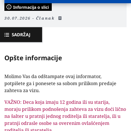
Informacija o slici
30.07.2026 - Članak
SADRŽAJ
Opšte informacije
Molimo Vas da odštampate ovaj informator,
potpišete ga i ponesete sa sobom prilikom predaje
zahteva za vizu.
VAŽNO: Deca koja imaju 12 godina ili su starija,
moraju prilikom podnošenja zahteva za vizu doći lično
na šalter u pratnji jednog roditelja ili staratelja, ili u
pratnji odrasle osobe sa overenim ovlašćenjem
roditelja ili staratelja.