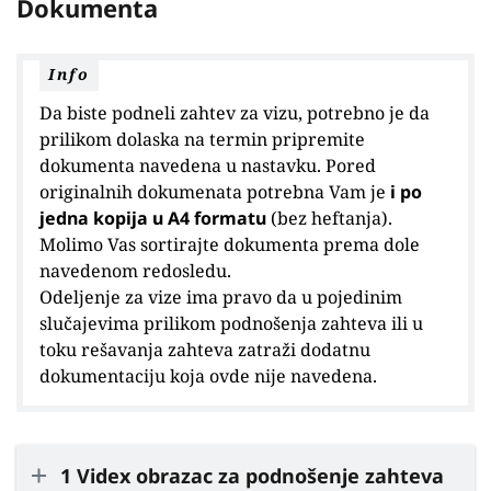
Dokumenta
Info
Da biste podneli zahtev za vizu, potrebno je da
prilikom dolaska na termin pripremite
dokumenta navedena u nastavku. Pored
originalnih dokumenata potrebna Vam je
i po
jedna kopija u A4 formatu
(bez heftanja).
Molimo Vas sortirajte dokumenta prema dole
navedenom redosledu.
Odeljenje za vize ima pravo da u pojedinim
slučajevima prilikom podnošenja zahteva ili u
toku rešavanja zahteva zatraži dodatnu
dokumentaciju koja ovde nije navedena.
1 Videx obrazac za podnošenje zahteva