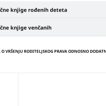
ične knjige rođenih deteta
ične knjige venčanih
 O VRŠENJU RODITELJSKOG PRAVA ODNOSNO DODAT