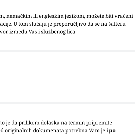
 nemačkim ili engleskim jezikom, možete biti vraćeni
ije. U tom slučaju je preporučljivo da se na šalteru
vor između Vas i službenog lica.
bno je da prilikom dolaska na termin pripremite
d originalnih dokumenata potrebna Vam je
i po