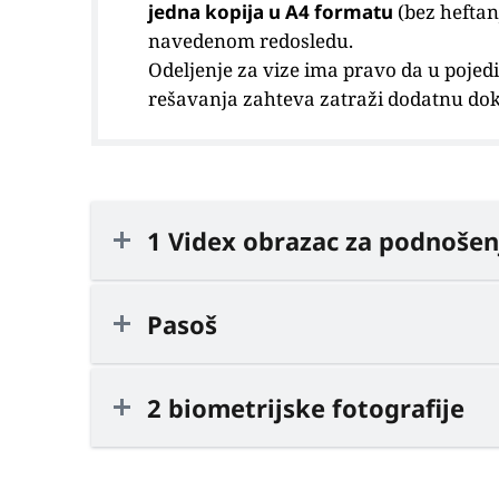
jedna kopija u A4 formatu
(bez heftan
navedenom redosledu.
Odeljenje za vize ima pravo da u pojed
rešavanja zahteva zatraži dodatnu do
1 Videx obrazac za podnošen
Pasoš
2 biometrijske fotografije