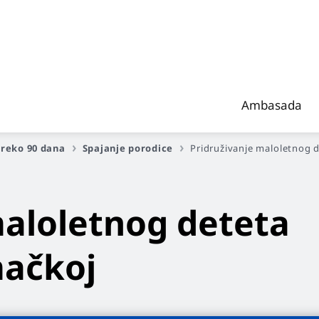
Ambasada
reko 90 dana
Spajanje porodice
Pridruživanje maloletnog 
maloletnog deteta
mačkoj