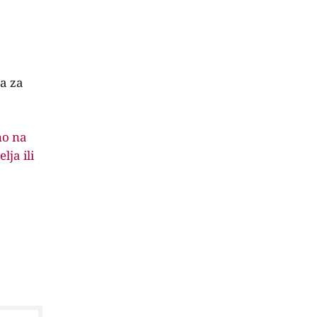
a za
no na
lja ili