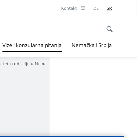
Kontakt
DE
SR
Vize i konzularna pitanja
Nemačka i Srbija
deteta roditelju u Nemačkoj