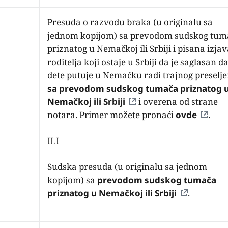
Presuda o razvodu braka (u originalu sa
jednom kopijom) sa prevodom sudskog tum
priznatog u Nemačkoj ili Srbiji i pisana izja
roditelja koji ostaje u Srbiji da je saglasan d
dete putuje u Nemačku radi trajnog preselje
sa prevodom sudskog tumača priznatog 
Nemačkoj ili Srbiji
i overena od strane
notara. Primer možete pronaći
ovde
.
ILI
Sudska presuda (u originalu sa jednom
kopijom) sa
prevodom sudskog tumača
priznatog u Nemačkoj ili Srbiji
.