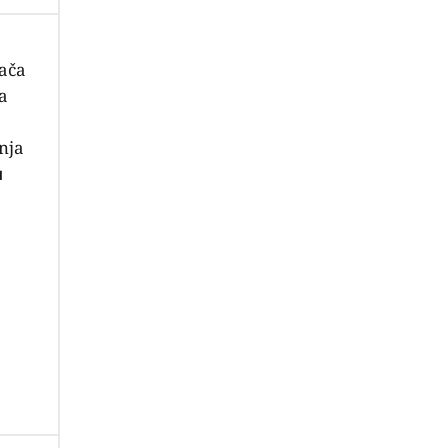
ača
va
a
nja
u