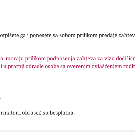
tpišete ga i ponesete sa sobom prilikom predaje zahtev
ja, moraju prilikom podnošenja zahteva za vizu doći lič
, ili u pratnji odrasle osobe sa overenim ovlašćenjem rodite
.
matori, obrasci) su besplatna.