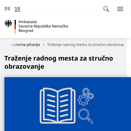
DE
SR
Ambasada
Savezne Republike Nemačke
Beograd
e i konzularna pitanja
Traženje radnog mesta za stručno obrazovanje
Traženje radnog mesta za stručno
obrazovanje